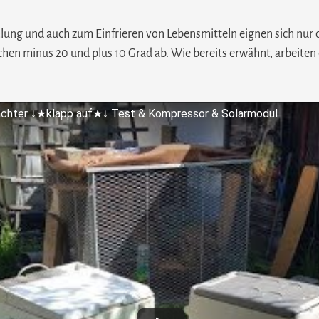
Kühlung und auch zum Einfrieren von Lebensmitteln eignen sich nu
hen minus 20 und plus 10 Grad ab. Wie bereits erwähnt, arbeiten 
wächter ↓★klapp auf★↓ Test & Kompressor & Solarmodul