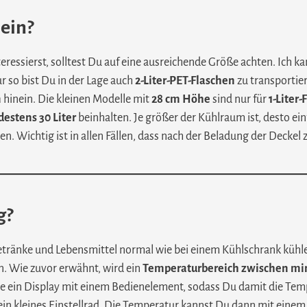
sein?
essierst, solltest Du auf eine ausreichende Größe achten. Ich ka
r so bist Du in der Lage auch
2-Liter-PET-Flaschen
zu transportie
n
hinein. Die kleinen Modelle mit
28 cm Höhe
sind nur für
1-Liter
estens 30 Liter
beinhalten. Je größer der Kühlraum ist, desto ei
n. Wichtig ist in allen Fällen, dass nach der Beladung der Deckel 
g?
ränke und Lebensmittel normal wie bei einem Kühlschrank kühlen
n. Wie zuvor erwähnt, wird ein
Temperaturbereich zwischen minus
in Display mit einem Bedienelement, sodass Du damit die Temper
 ein kleines Einstellrad. Die Temperatur kannst Du dann mit ein