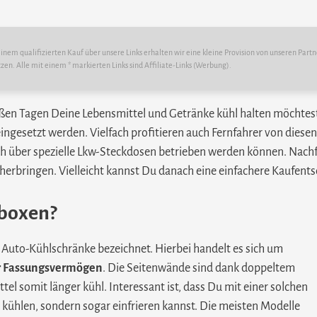
nem qualifizierten Kauf über unsere Links erhalten wir eine kleine Provision von unseren Partn
tzen. Alle mit einem * markierten Links sind Affiliate-Links (Werbung).
ißen Tagen Deine Lebensmittel und Getränke kühl halten möchtest
eingesetzt werden. Vielfach profitieren auch Fernfahrer von diese
 über spezielle Lkw-Steckdosen betrieben werden können. Nachf
bringen. Vielleicht kannst Du danach eine einfachere Kaufents
boxen?
Auto-Kühlschränke bezeichnet. Hierbei handelt es sich um
ter Fassungsvermögen
. Die Seitenwände sind dank doppeltem
 somit länger kühl. Interessant ist, dass Du mit einer solchen
kühlen, sondern sogar einfrieren kannst. Die meisten Modelle