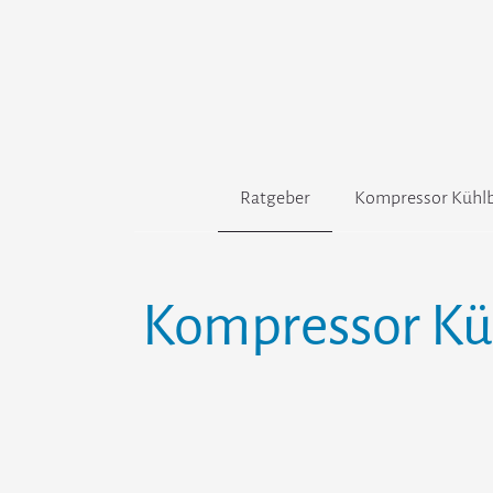
Zum
Inhalt
springen
Ratgeber
Kompressor Kühlb
Kompressor Küh