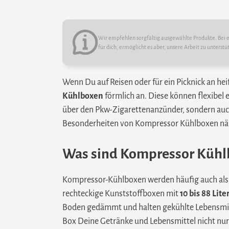
Wir empfehlen sorgfältig ausgewählte Produkte. Bei ei
für dich, ermöglicht es aber, unsere Arbeit zu unterstü
Wenn Du auf Reisen oder für ein Picknick an he
Kühlboxen
förmlich an. Diese können flexibel 
über den Pkw-Zigarettenanzünder, sondern auch
Besonderheiten von Kompressor Kühlboxen näher
Was sind Kompressor Kühl
Kompressor-Kühlboxen werden häufig auch als 
rechteckige Kunststoffboxen mit
10 bis 88 Li
Boden gedämmt und halten gekühlte Lebensmittel
Box Deine Getränke und Lebensmittel nicht nur 