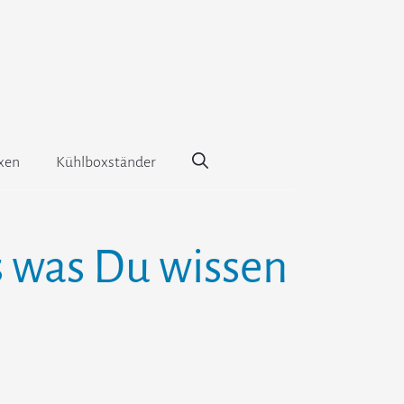
xen
Kühlboxständer
s was Du wissen