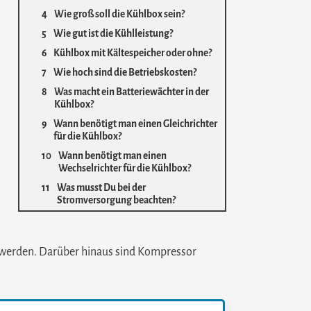
Wie groß soll die Kühlbox sein?
Wie gut ist die Kühlleistung?
Kühlbox mit Kältespeicher oder ohne?
Wie hoch sind die Betriebskosten?
Was macht ein Batteriewächter in der
Kühlbox?
Wann benötigt man einen Gleichrichter
für die Kühlbox?
Wann benötigt man einen
Wechselrichter für die Kühlbox?
Was musst Du bei der
Stromversorgung beachten?
ht werden. Darüber hinaus sind Kompressor