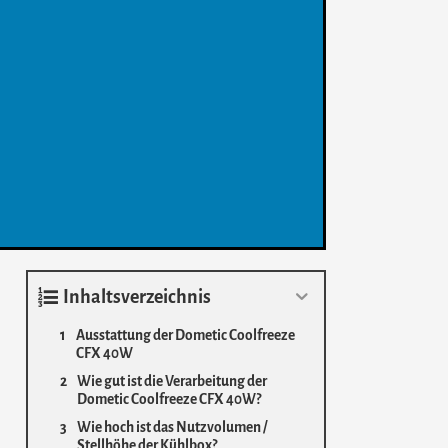
Inhaltsverzeichnis
Ausstattung der Dometic Coolfreeze
CFX 40W
Wie gut ist die Verarbeitung der
Dometic Coolfreeze CFX 40W?
Wie hoch ist das Nutzvolumen /
Stellhöhe der Kühlbox?