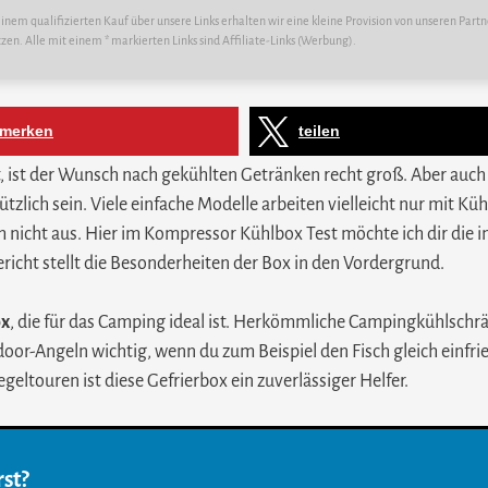
nem qualifizierten Kauf über unsere Links erhalten wir eine kleine Provision von unseren Partn
tzen. Alle mit einem * markierten Links sind Affiliate-Links (Werbung).
merken
teilen
, ist der Wunsch nach gekühlten Getränken recht groß. Aber auch
ützlich sein. Viele einfache Modelle arbeiten vielleicht nur mit K
em nicht aus. Hier im Kompressor Kühlbox Test möchte ich dir die 
richt stellt die Besonderheiten der Box in den Vordergrund.
ox
, die für das Camping ideal ist. Herkömmliche Campingkühlschrän
tdoor-Angeln wichtig, wenn du zum Beispiel den Fisch gleich einf
egeltouren ist diese Gefrierbox ein zuverlässiger Helfer.
st?