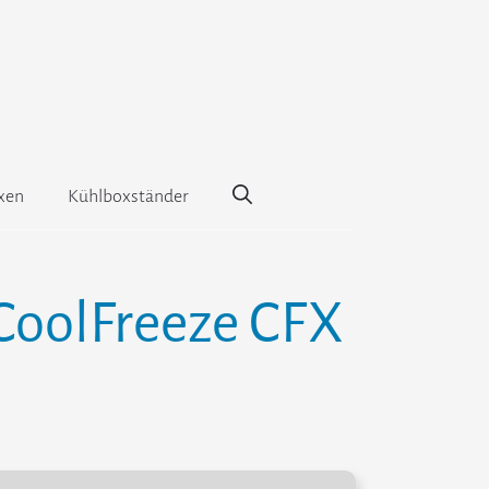
xen
Kühlboxständer
CoolFreeze CFX