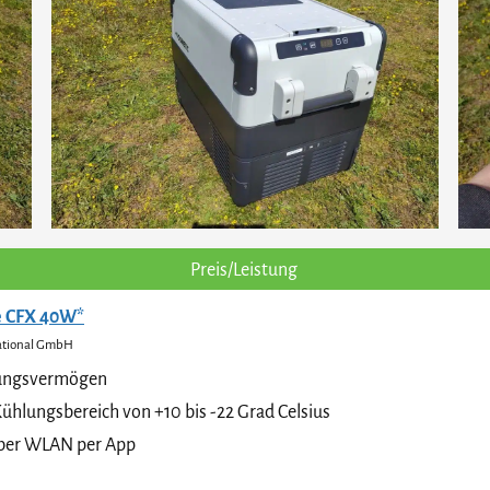
Preis/Leistung
e CFX 40W*
ational GmbH
ssungsvermögen
Kühlungsbereich von +10 bis -22 Grad Celsius
ber WLAN per App