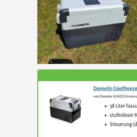
Dometic Coolfreez
von Dometic WAECO Intern
38 Liter Fa
stufenloser 
Steuerung ü