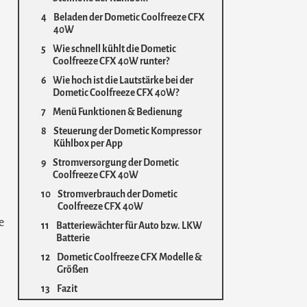
Beladen der Dometic Coolfreeze CFX
40W
Wie schnell kühlt die Dometic
Coolfreeze CFX 40W runter?
Wie hoch ist die Lautstärke bei der
Dometic Coolfreeze CFX 40W?
Menü Funktionen & Bedienung
Steuerung der Dometic Kompressor
Kühlbox per App
Stromversorgung der Dometic
Coolfreeze CFX 40W
Stromverbrauch der Dometic
Coolfreeze CFX 40W
e
Batteriewächter für Auto bzw. LKW
Batterie
Dometic Coolfreeze CFX Modelle &
Größen
Fazit