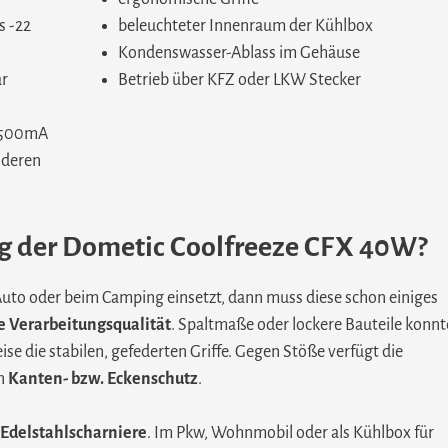
s -22
beleuchteter Innenraum der Kühlbox
Kondenswasser-Ablass im Gehäuse
ar
Betrieb über KFZ oder LKW Stecker
/ 500mA
nderen
ung der Dometic Coolfreeze CFX 40W?
to oder beim Camping einsetzt, dann muss diese schon einiges
 Verarbeitungsqualität
. Spaltmaße oder lockere Bauteile konnt
se die stabilen, gefederten Griffe. Gegen Stöße verfügt die
en
Kanten- bzw. Eckenschutz
.
Edelstahlscharniere
. Im Pkw, Wohnmobil oder als Kühlbox für